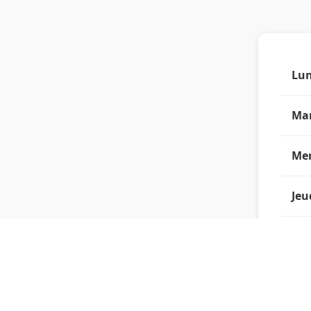
Lun
Ma
Mer
Jeu
Ven
Sa