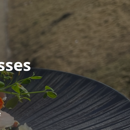
sses
e